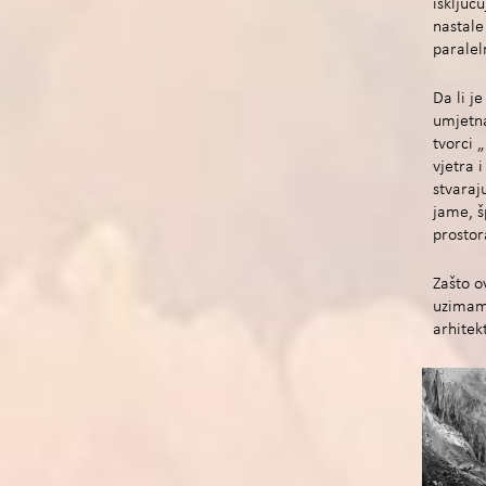
isključ
nastale
paralel
Da li j
umjetna
tvorci „
vjetra 
stvaraj
jame, š
prosto
Zašto o
uzimamo
arhite