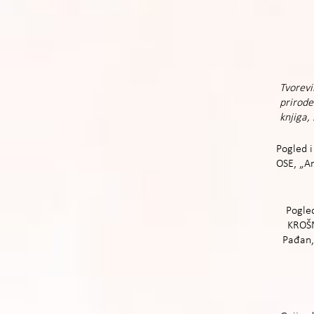
Tvorev
prirode“
knjiga,
Pogled 
OSE, „Ar
Pogled
KROŠN
Pađan, 