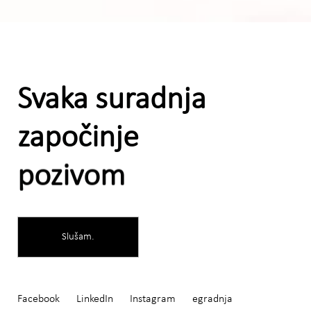
Svaka suradnja
započinje
pozivom
S
l
u
š
a
m
.
Facebook
LinkedIn
Instagram
egradnja