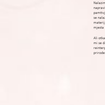
Nalazim
napravi
pamtivj
se nala
materij
mjesta 
Ali otk
mi se d
reinter
prirode