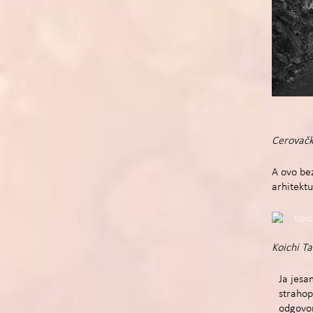
Cerovačk
A ovo be
arhitekt
Koichi Ta
Ja jesam
strahop
odgovori