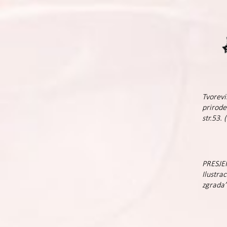
Tvorevi
prirode
str.53. 
PRESJE
Ilustra
zgrada”