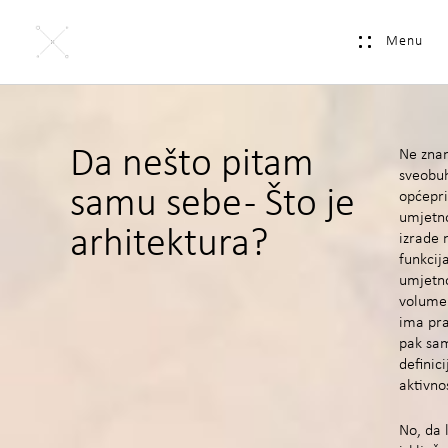
Menu
Da nešto pitam
Ne znam
sveobuh
samu sebe - Što je
općepri
umjetno
arhitektura?
izrade n
funkcij
umjetno
volumen
ima pra
pak s
definic
aktivno
No, da 