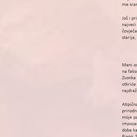
me sra
Još i pr
najveći 
čovječa
starija,
Meni os
na faks
Zvonka 
otkriće
najdraž
Atipična
prirodn
moje pa
impozan
doba ka
Piano, 