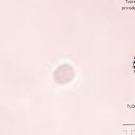
Tvor
prirode
TLO