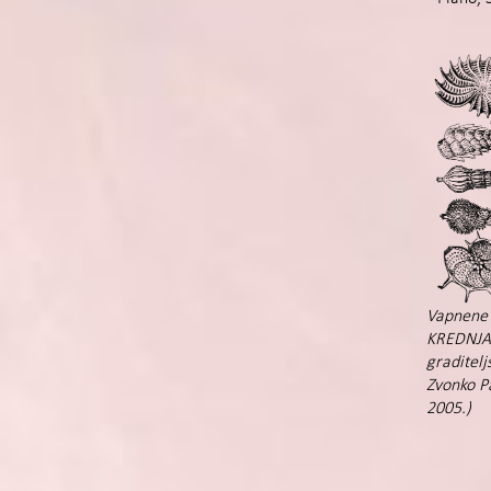
Vapnene 
KREDNJAK
graditelj
Zvonko Pa
2005.)