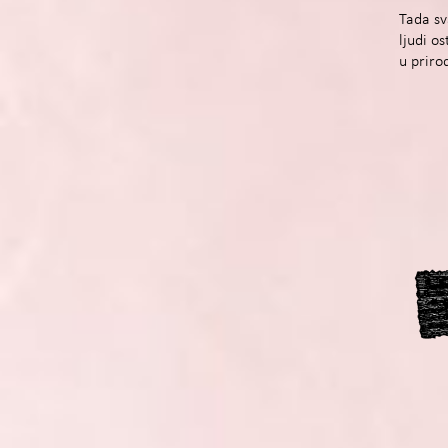
Tada sv
ljudi o
u priro