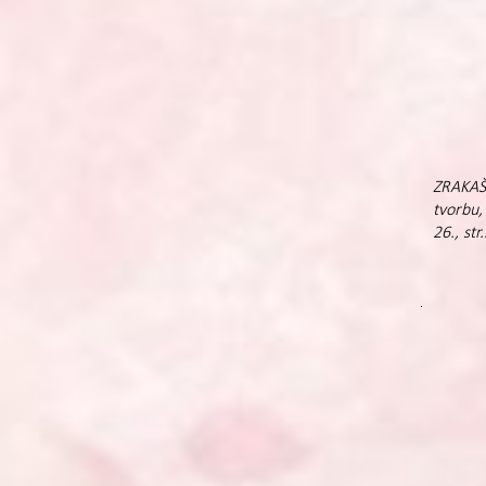
ZRAKAŠ 
tvorbu,
26., str