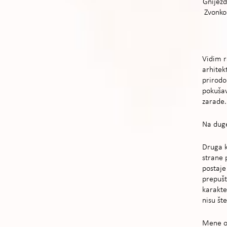
Gnijezd
Zvonko 
Vidim r
arhitek
prirodo
pokušav
zarade.
Na duge
Druga k
strane 
postaje
prepušt
karakte
nisu šte
Mene od